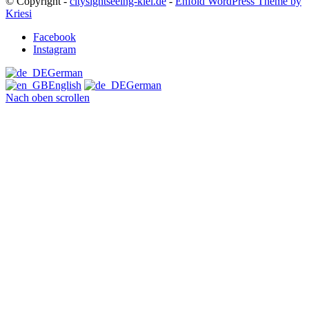
© Copyright -
citysightseeing-kiel.de
-
Enfold WordPress Theme by
Kriesi
Facebook
Instagram
German
English
German
Nach oben scrollen