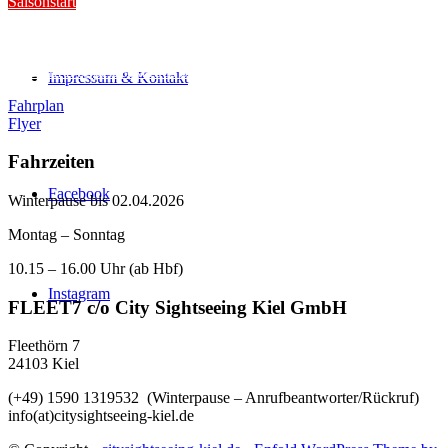
Saisonstart
Aufgrund der weltpolitischen Lage ist der Saisonstart auf den
25.04.2026 verschoben – wir freuen uns, Sie dann wieder in
unserem Doppeldeckerbus begrüßen zu dürfen!
Impressum & Kontakt
Fahrplan
Flyer
Fahrzeiten
Facebook
Winterpause bis 02.04.2026
Montag – Sonntag
10.15 – 16.00 Uhr (ab Hbf)
Instagram
FLEET7 c/o City Sightseeing Kiel GmbH
Fleethörn 7
24103 Kiel
(+49) 1590 1319532 (Winterpause – Anrufbeantworter/Rückruf)
info(at)citysightseeing-kiel.de